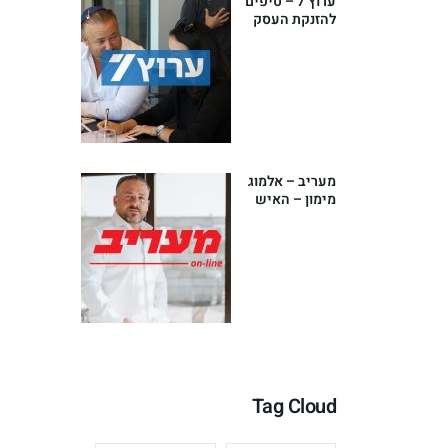
ערוץ 7 – טיפים
להזנקת העסק
שלך מאת
אלמוג מימון –
יועץ עסקי
בכיר
מעריב – אלמוג
מימון – האיש
שהפך את עולם
הפיננסים
לאומנות
Tag Cloud