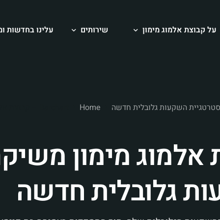
על קבוצת אלמוג מימון
שירותים
עלינו בחדשות ומ
סיפור שלנו
קימעונאי ומותגי צריכה
צוות סופרסטאר שלנו
השקעות ומימון
Home
Barchart – קבוצת
יזמות נדל”ן
 קבוצת אלמוג מימון משיק
יזמות אירוחי ומלונאות
ייעוץ עסקי
ות גלובלית חדשה
צמיחה וניהול תיק השקעות