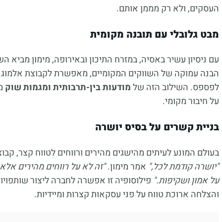
העסקים, ולא רק מממן אותם.
מבט גלובלי עם תובנה מקומית
עם ניסיון עשיר באסיה, במזרח התיכון ובאירופה, מימון מביא הש
הבנה עמוקה של השווקים המקומיים, מאפשרת לקבוצת אלמוג מי
לפספס. השילוב הזה של
מודעות בין-תרבותית ומגמות שוק
מא
על חיבור מקומי.
בניית קשרים על בסיס יושרה
בעולם המונע לעיתים מהישגים מהירים ורווחים לטווח קצר, קבוצ
"יושרה קודמת לכל,"
אמר מימון.
"זה לא על רווחים מהירים אלא
על אמון ושקיפות."
פילוסופיה זו אפשרה לחברה ליצור שותפויו
והצלחה ארוכת טווח על פני עסקאות קצרות ומיידיות.