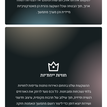
למקסם את הנראות, הנגישות ופוטנציאל הצמיחה לטווח
ארוך, תוך הבטחה שכל השקעה נהנית הן מאטרקטיביות
מיידית והן מערך מתמשך.
חוויות ייחודיות
ההשקעות שלנו בתחום האירוח נותנות עדיפות לחוויות
בלתי נשכחות ומובחנות. כל נכס נועד לרתק את האורחים
רגשית ופיזית, תוך שילוב של תרבות מקומית, עיצוב חדשני
ושירות יוצא דופן כדי ליצור רושם מתמשך ונאמנות חזקה