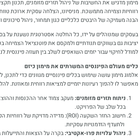
מימון מדגיש את החשיבות של ניהול תזרים מזומנים, תכנון תקציב
רווחיות וצמיחה מתמשכת. מניסיונו, הצלחה עסקית ארוכת טווח ד
הבנה מעמיקה של היבטים כלכליים כגון תמחור, ניהול סיכונים ו
בעסקים שמנוהלים על ידו, כל החלטה אסטרטגית נשענת על בסי
יציבות גם בשווקים תנודתיים ולמקסם את פוטנציאל הצמיחה בכל
למודל לחיקוי עבור יזמים השואפים לשלב בין תעוזה פיננסית לנ
כלים מעולם הפיננסים המשרתים את מימון כיזם
אלמוג מימון עושה שימוש בכלים פיננסיים מגוונים כדי לתכנן, 
מאפשר לו להפוך רעיונות יזמיים למציאות רווחית ומאוזנת. ל
ניתוח תזרים מזומנים:
מעקב צמוד אחר ההכנסות וההוצאות
בכל שלב של הפרויקט.
חישוב החזר השקעה (ROI): מדידה מדויקת ש
ולתעדף הזדמנויות עסקיות.
ניהול עלויות פרו-אקטיבי:
בקרה על הוצאות והתייעלות ב