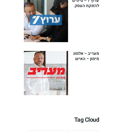
ערוץ 7 – טיפים
להזנקת העסק
שלך מאת
אלמוג מימון –
יועץ עסקי
בכיר
מעריב – אלמוג
מימון – האיש
שהפך את עולם
הפיננסים
לאומנות
Tag Cloud