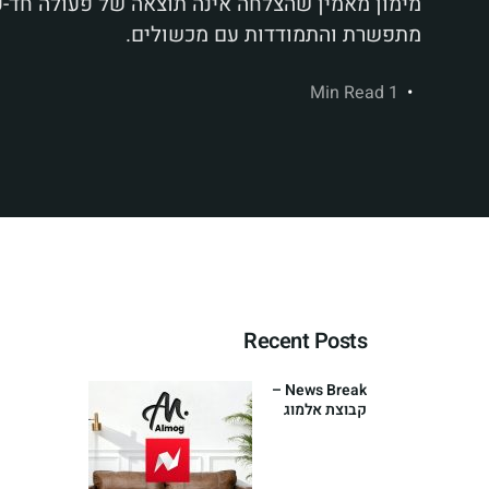
מימון מאמין שהצלחה אינה תוצאה של פעולה חד-פע
מתפשרת והתמודדות עם מכשולים.
1 Min Read
Recent Posts
News Break –
קבוצת אלמוג
מימון משיקה
אסטרטגיית
השקעות
גלובלית חדשה